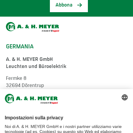
Abbona
GERMANIA
A. & H. MEYER GmbH
Leuchten und Büroelektrik
Fermke 8
32694 Dörentrup
Germany
tel.:
+49 5265 9488-0
info@ah-meyer.de
MALESIA