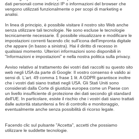
A. & H. MEYER Sdn. Bhd.
528797-M
No. 3, Jalan Astaka U8/84
Section U8, Bukit Jelutong
40150 Shah Alam, Selangor
Malaysia
tel.:
+60 3 7845 7277
sales@ah-meyer.com.my
Protezione dei dati
Form di contatto