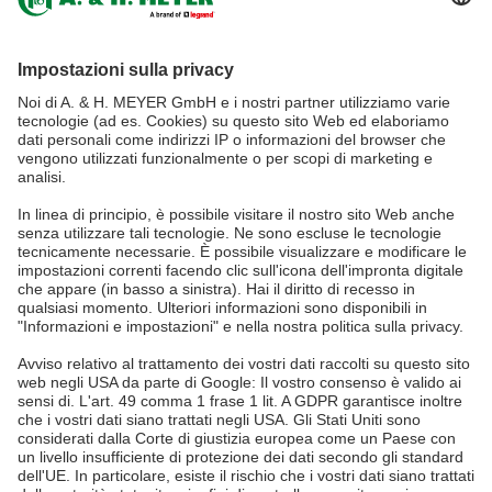
tel.:
+49 5265 9488-0
info@ah-meyer.de
MALESIA
A. & H. MEYER Sdn. Bhd.
528797-M
No. 3, Jalan Astaka U8/84
Section U8, Bukit Jelutong
40150 Shah Alam, Selangor
Malaysia
tel.:
+60 3 7845 7277
sales@ah-meyer.com.my