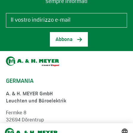
sempre informati
Abbona
GERMANIA
A. & H. MEYER GmbH
Leuchten und Büroelektrik
Fermke 8
32694 Dörentrup
Germany