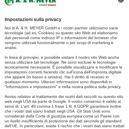
tel.:
+49 5265 9488-0
info@ah-meyer.de
MALESIA
A. & H. MEYER Sdn. Bhd.
528797-M
No. 3, Jalan Astaka U8/84
Section U8, Bukit Jelutong
40150 Shah Alam, Selangor
Malaysia
tel.:
+60 3 7845 7277
sales@ah-meyer.com.my