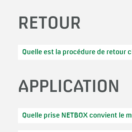
Dans ce cas, il faut prendre en cons
dès que les articles que vous avez 
RETOUR
Sur la base de la facture de paiemen
marchandise est soumise à un contrô
n'est causé. La marchandise est exp
Quelle est la procédure de retour 
APPLICATION
Choisissez votre interlocut
Quelle prise NETBOX convient le m