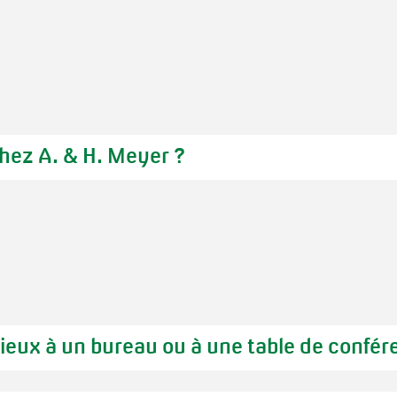
idération que nous vous enverrons notre facture relat
commandés ont été produits.
t d'avance, vous pouvez donner un ordre de paiement -
le technique et après est emballée si bien qu'aucun 
édiée immédiatement après la réception de paiement.
chez A. & H. Meyer ?
eur
ieux à un bureau ou à une table de confér