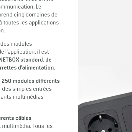
ommunication. Le
prend cinq domaines de
à toutes les applications
on.
s des modules
e l'application, il est
NETBOX standard, de
rrettes d'alimentation
.
e 250 modules différents
- des simples entrées
sants multimédias
érents câbles
t multimédia. Tous les