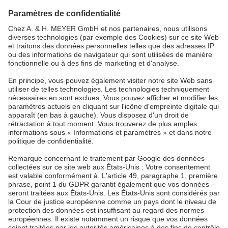
tel.:
+49 5265 9488-0
info@ah-meyer.de
MALAYSIE
A. & H. MEYER Sdn. Bhd.
528797-M
No. 3, Jalan Astaka U8/84
Section U8, Bukit Jelutong
40150 Shah Alam, Selangor
Malaysia
tel.:
+60 3 7845 7277
sales@ah-meyer.com.my