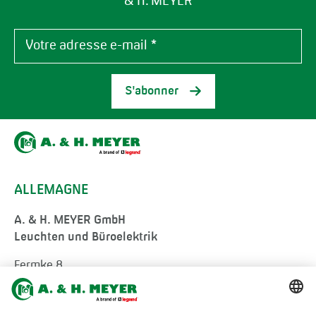
& H. MEYER
S'abonner
ALLEMAGNE
A. & H. MEYER GmbH
Leuchten und Büroelektrik
Fermke 8
32694 Dörentrup
Germany