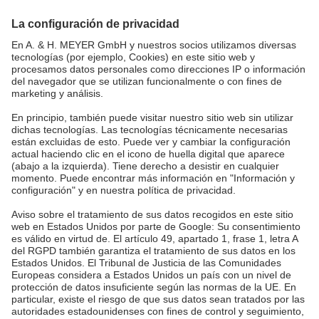
tel.:
+49 5265 9488-0
info@ah-meyer.de
MALASIA
A. & H. MEYER Sdn. Bhd.
528797-M
No. 3, Jalan Astaka U8/84
Section U8, Bukit Jelutong
40150 Shah Alam, Selangor
Malaysia
tel.:
+60 3 7845 7277
sales@ah-meyer.com.my