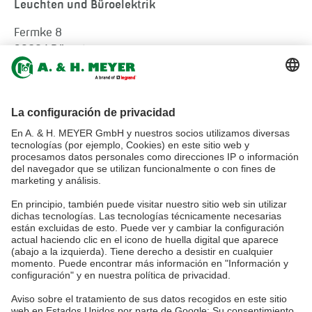
Leuchten und Büroelektrik
Fermke 8
32694 Dörentrup
Germany
tel.:
+49 5265 9488-0
info@ah-meyer.de
MALASIA
A. & H. MEYER Sdn. Bhd.
528797-M
No. 3, Jalan Astaka U8/84
Section U8, Bukit Jelutong
40150 Shah Alam, Selangor
Malaysia
tel.:
+60 3 7845 7277