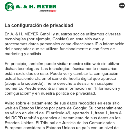
Germany
tel.:
+49 5265 9488-0
info@ah-meyer.de
MALASIA
A. & H. MEYER Sdn. Bhd.
528797-M
No. 3, Jalan Astaka U8/84
Section U8, Bukit Jelutong
40150 Shah Alam, Selangor
Malaysia
tel.:
+60 3 7845 7277
sales@ah-meyer.com.my