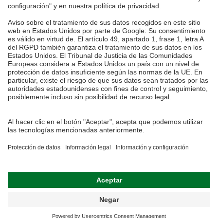
Malaysia
tel.:
+60 3 7845 7277
sales@ah-meyer.com.my
Protección de datos
Formulario de contacto
Condiciones generales de venta
Información legal
Attorney-of-trust
Diseño y Realización
+ | LOUIS
INTERNET