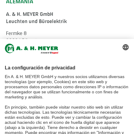
ALEMANIA
A. & H. MEYER GmbH
Leuchten und Büroelektrik
Fermke 8
32694 Dörentrup
Germany
tel.:
+49 5265 9488-0
info@ah-meyer.de
MALASIA
A. & H. MEYER Sdn. Bhd.
528797-M
No. 3, Jalan Astaka U8/84
Section U8, Bukit Jelutong
40150 Shah Alam, Selangor