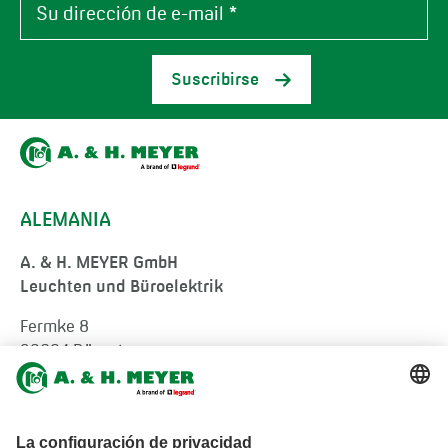
Suscribirse
ALEMANIA
A. & H. MEYER GmbH
Leuchten und Büroelektrik
Fermke 8
32694 Dörentrup
Germany
tel.:
+49 5265 9488-0
info@ah-meyer.de