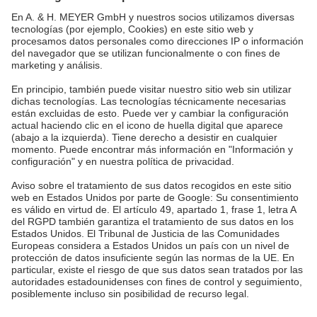
MALASIA
A. & H. MEYER Sdn. Bhd.
528797-M
No. 3, Jalan Astaka U8/84
Section U8, Bukit Jelutong
40150 Shah Alam, Selangor
Malaysia
tel.:
+60 3 7845 7277
sales@ah-meyer.com.my