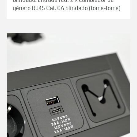
blindado. Entrada red: 2 x cambiador de
género RJ45 Cat. 6A blindado (toma-toma)