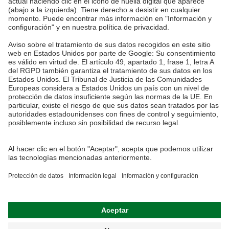
Section U8, Bukit Jelutong
40150 Shah Alam, Selangor
Malaysia
tel.:
+60 3 7845 7277
sales@ah-meyer.com.my
Protección de datos
Formulario de contacto
Condiciones generales de venta
Información legal
Attorney-of-trust