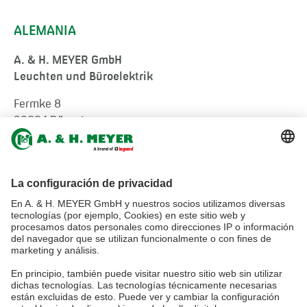
ALEMANIA
A. & H. MEYER GmbH
Leuchten und Büroelektrik
Fermke 8
32694 Dörentrup
Germany
tel.:
+49 5265 9488-0
info@ah-meyer.de
MALASIA
A. & H. MEYER Sdn. Bhd.
528797-M
No. 3, Jalan Astaka U8/84