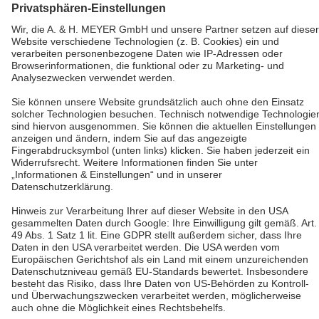
Impressum
Ombudsmann
Gestaltung & Realisation
+ | LOUIS
INTERNET