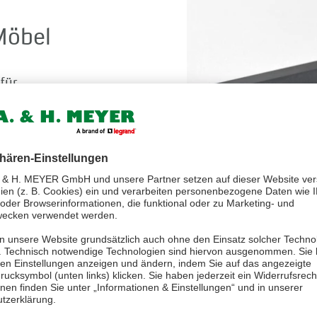
Möbel
für
teckdosen
. Je nach
osen im
Möbel,
kann
osen,
teckdosen oder
t werden. Das jeweilige
den Vorteil, den Sie für
n.