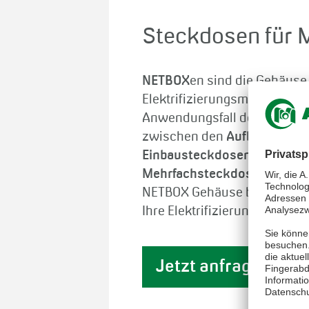
Steckdosen für 
NETBOX
en sind die Gehäuse 
Elektrifizierungsmodule in
S
Anwendungsfall der Steckd
zwischen den
Aufbausteckd
Einbausteckdosen, Sonders
Mehrfachsteckdosen
gewähl
NETBOX Gehäuse bietet genau 
Ihre Elektrifizierung benötige
Jetzt anfragen