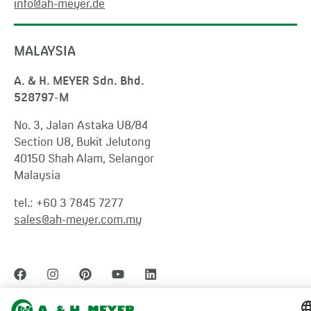
info@ah-meyer.de
MALAYSIA
A. & H. MEYER Sdn. Bhd.
528797-M
No. 3, Jalan Astaka U8/84
Section U8, Bukit Jelutong
40150 Shah Alam, Selangor
Malaysia
tel.:
+60 3 7845 7277
sales@ah-meyer.com.my