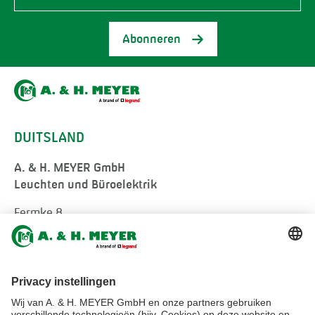
Abonneren
DUITSLAND
A. & H. MEYER GmbH
Leuchten und Büroelektrik
Fermke 8
32694 Dörentrup
Germany
tel.:
+49 5265 9488-0
info@ah-meyer.de