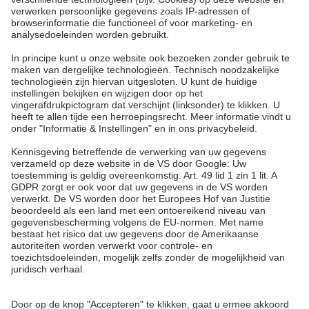
MALEISIË
A. & H. MEYER Sdn. Bhd.
528797-M
No. 3, Jalan Astaka U8/84
Section U8, Bukit Jelutong
40150 Shah Alam, Selangor
Malaysia
tel.:
+60 3 7845 7277
sales@ah-meyer.com.my
Privacybescherming