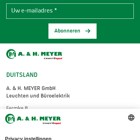
Abonneren
DUITSLAND
A. & H. MEYER GmbH
Leuchten und Büroelektrik
Fermke 8
32694 Dörentrup
Germany
tel.:
+49 5265 9488-0