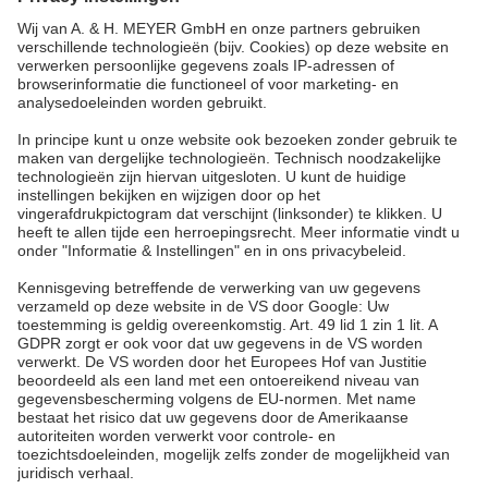
info@ah-meyer.de
MALEISIË
A. & H. MEYER Sdn. Bhd.
528797-M
No. 3, Jalan Astaka U8/84
Section U8, Bukit Jelutong
40150 Shah Alam, Selangor
Malaysia
tel.:
+60 3 7845 7277
sales@ah-meyer.com.my