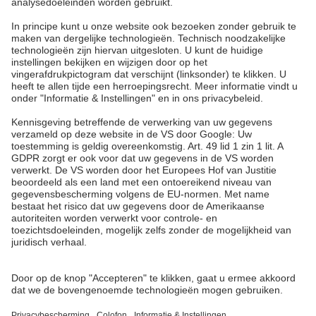
A. & H. MEYER Sdn. Bhd.
528797-M
No. 3, Jalan Astaka U8/84
Section U8, Bukit Jelutong
40150 Shah Alam, Selangor
Malaysia
tel.:
+60 3 7845 7277
sales@ah-meyer.com.my
Privacybescherming
Contact formulier