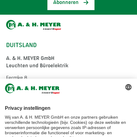
Abonneren
DUITSLAND
A. & H. MEYER GmbH
Leuchten und Büroelektrik
Fermke 8
32694 Dörentrup
Germany
tel.:
+49 5265 9488-0
info@ah-meyer.de
MALEISIË