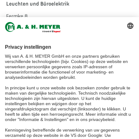
Leuchten und Büroelektrik
Fermke 8
32694 Dörentrup
Germany
tel.:
+49 5265 9488-0
info@ah-meyer.de
MALEISIË
A. & H. MEYER Sdn. Bhd.
528797-M
No. 3, Jalan Astaka U8/84
Section U8, Bukit Jelutong
40150 Shah Alam, Selangor
Malaysia