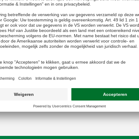
g van Legrand is een
prestaties en kwaliteit
ombinatie met een
oekomstige ontwikkeling
en het feit dat we
nnen winnen als een zeer
en dit als een geweldige
 bedrijf en de locatie.