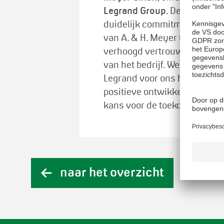
Legrand Group
. De beslissin
duidelijk commitment aan de 
van A. & H. Meyer GmbH in c
verhoogd vertrouwen in de t
van het bedrijf. We verwelkom
Legrand voor ons hebben ku
positieve ontwikkeling en zi
kans voor de toekomst van ons
naar het overzicht