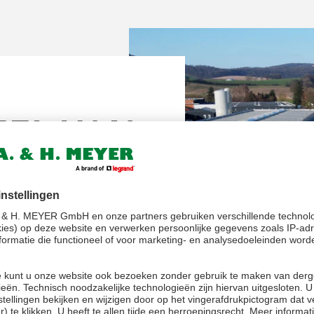
EL VAN
SE
 GROEP
n meedelen dat wij,
A. & H.
 uitmaken van de Franse