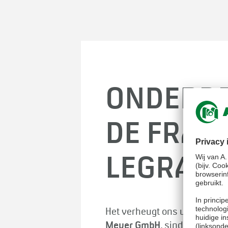
ONDERDE
DE FRAN
LEGRAND
Het verheugt ons u te kunne
Meyer GmbH
, sinds kort
deel