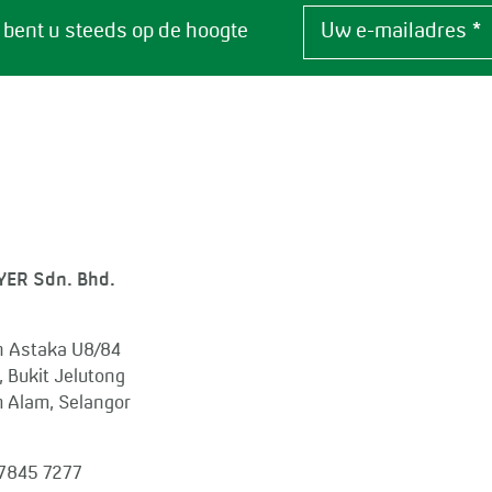
 bent u steeds op de hoogte
YER Sdn. Bhd.
an Astaka U8/84
, Bukit Jelutong
 Alam, Selangor
7845 7277