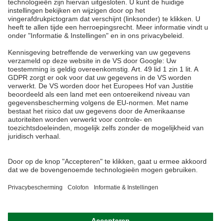
No. 3, Jalan Astaka U8/84
Section U8, Bukit Jelutong
40150 Shah Alam, Selangor
Malaysia
tel.:
+60 3 7845 7277
sales@ah-meyer.com.my
Privacybescherming
Contact formulier
Algemene handelsvoorwaarden
Colofon