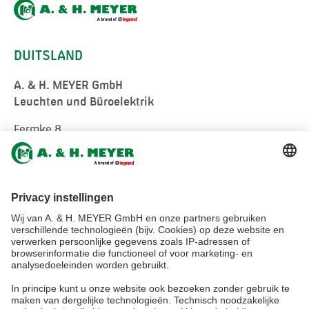
DUITSLAND
A. & H. MEYER GmbH
Leuchten und Büroelektrik
Fermke 8
32694 Dörentrup
Germany
tel.:
+49 5265 9488-0
info@ah-meyer.de
MALEISIË
A. & H. MEYER Sdn. Bhd.
528797-M