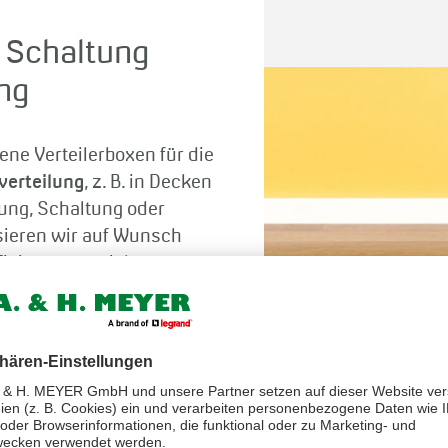
 Schaltung
ng
ene Verteilerboxen für die
verteilung
, z. B. in Decken
lung, Schaltung oder
sieren wir auf Wunsch
ifizierungsprojekt.
re und effiziente
ise in folgenden