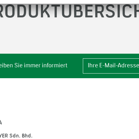
RODUKTÜBERSIC
eiben Sie immer informiert
A
YER Sdn. Bhd.