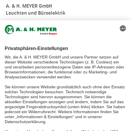
A. & H. MEYER GmbH
Leuchten und Büroelektrik
Fermke 8
32694 Dörentrup
Germany
tel.:
+49 5265 9488-0
info@ah-meyer.de
MALAYSIA
A. & H. MEYER Sdn. Bhd.
528797-M
No. 3, Jalan Astaka U8/84
Section U8, Bukit Jelutong
40150 Shah Alam, Selangor
Malaysia