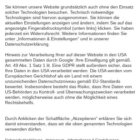
A. & H. MEYER Sdn. Bhd.
528797-M
No. 3, Jalan Astaka U8/84
Section U8, Bukit Jelutong
40150 Shah Alam, Selangor
Malaysia
tel.:
+60 3 7845 7277
sales@ah-meyer.com.my
Datenschutz
Kontaktformular