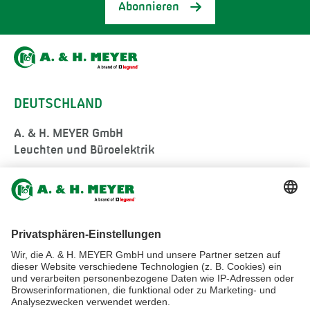
Abonnieren
DEUTSCHLAND
A. & H. MEYER GmbH
Leuchten und Büroelektrik
Fermke 8
32694 Dörentrup
Germany
tel.:
+49 5265 9488-0
info@ah-meyer.de
MALAYSIA