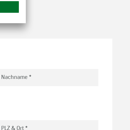
Nachname
*
PLZ & Ort
*