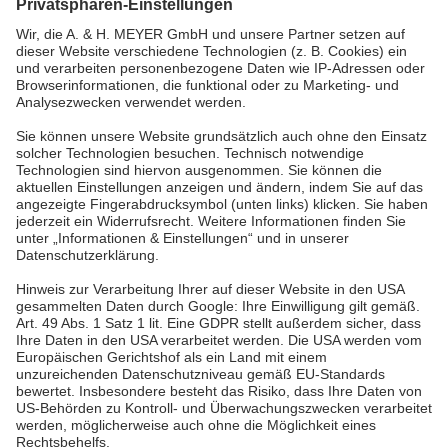
tel.:
+49 5265 9488-0
info@ah-meyer.de
MALAYSIA
A. & H. MEYER Sdn. Bhd.
528797-M
No. 3, Jalan Astaka U8/84
Section U8, Bukit Jelutong
40150 Shah Alam, Selangor
Malaysia
tel.:
+60 3 7845 7277
sales@ah-meyer.com.my